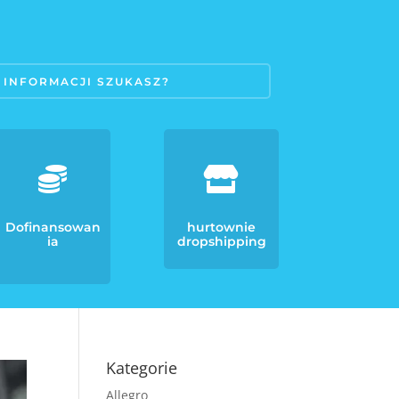


Dofinansowan
hurtownie
ia
dropshipping
Kategorie
Allegro