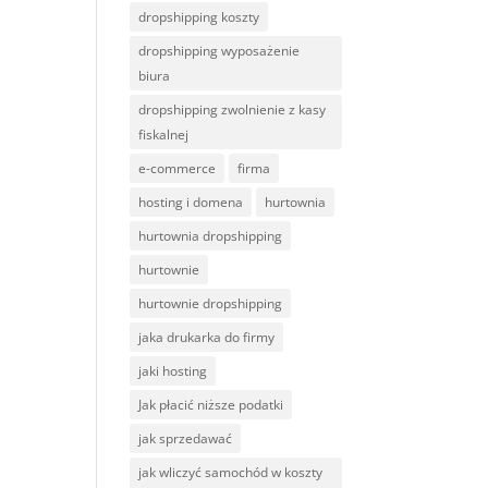
dropshipping koszty
dropshipping wyposażenie
biura
dropshipping zwolnienie z kasy
fiskalnej
e-commerce
firma
hosting i domena
hurtownia
hurtownia dropshipping
hurtownie
hurtownie dropshipping
jaka drukarka do firmy
jaki hosting
Jak płacić niższe podatki
jak sprzedawać
jak wliczyć samochód w koszty