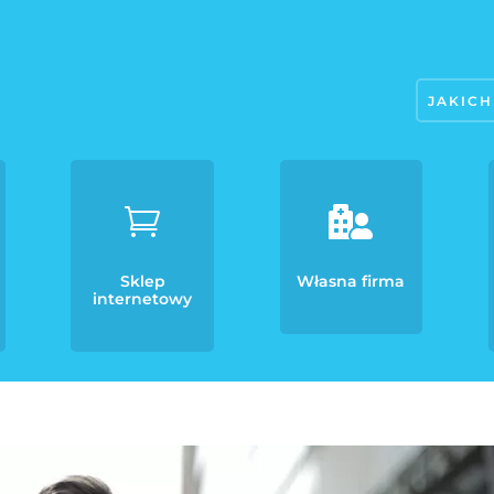


Sklep
Własna firma
internetowy