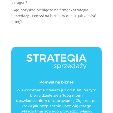
paragon?
Skąd pozyskać pieniądze na firmę? - Strategia
Sprzedaży
-
Pomysł na biznes w domu. Jak założyć
firmę?
Pomysł na biznes
W e-commerce działam już od 15 lat. Na tym
blogu dziele się z Tobą moim
doświadczeniem oraz prowadzę Cię krok po
kroku jak bezpiecznie i bez większego
wkładu finansowego prowadzić własny