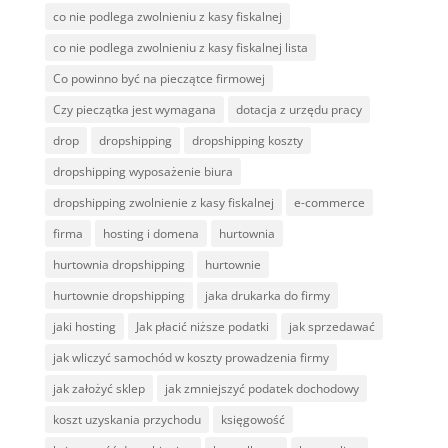
co nie podlega zwolnieniu z kasy fiskalnej
co nie podlega zwolnieniu z kasy fiskalnej lista
Co powinno być na pieczątce firmowej
Czy pieczątka jest wymagana
dotacja z urzędu pracy
drop
dropshipping
dropshipping koszty
dropshipping wyposażenie biura
dropshipping zwolnienie z kasy fiskalnej
e-commerce
firma
hosting i domena
hurtownia
hurtownia dropshipping
hurtownie
hurtownie dropshipping
jaka drukarka do firmy
jaki hosting
Jak płacić niższe podatki
jak sprzedawać
jak wliczyć samochód w koszty prowadzenia firmy
jak założyć sklep
jak zmniejszyć podatek dochodowy
koszt uzyskania przychodu
księgowość