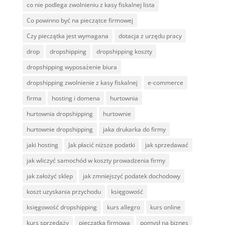
co nie podlega zwolnieniu z kasy fiskalnej lista
Co powinno być na pieczątce firmowej
Czy pieczątka jest wymagana
dotacja z urzędu pracy
drop
dropshipping
dropshipping koszty
dropshipping wyposażenie biura
dropshipping zwolnienie z kasy fiskalnej
e-commerce
firma
hosting i domena
hurtownia
hurtownia dropshipping
hurtownie
hurtownie dropshipping
jaka drukarka do firmy
jaki hosting
Jak płacić niższe podatki
jak sprzedawać
jak wliczyć samochód w koszty prowadzenia firmy
jak założyć sklep
jak zmniejszyć podatek dochodowy
koszt uzyskania przychodu
księgowość
księgowość dropshipping
kurs allegro
kurs online
kurs sprzedaży
pieczątka firmowa
pomysł na biznes