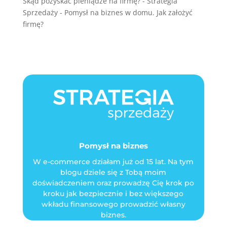
Skąd pozyskać pieniądze na firmę? - Strategia
Sprzedaży
-
Pomysł na biznes w domu. Jak założyć
firmę?
Pomysł na biznes
W e-commerce działam już od 15 lat. Na tym
blogu dziele się z Tobą moim
doświadczeniem oraz prowadzę Cię krok po
kroku jak bezpiecznie i bez większego
wkładu finansowego prowadzić własny
biznes.