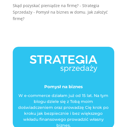
Skąd pozyskać pieniądze na firmę? - Strategia
Sprzedaży
-
Pomysł na biznes w domu. Jak założyć
firmę?
Pomysł na biznes
W e-commerce działam już od 15 lat. Na tym
blogu dziele się z Tobą moim
doświadczeniem oraz prowadzę Cię krok po
kroku jak bezpiecznie i bez większego
wkładu finansowego prowadzić własny
biznes.