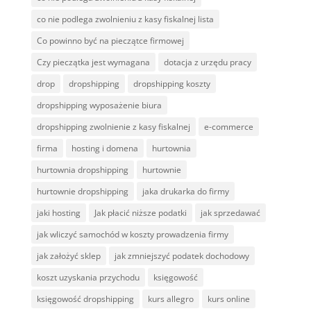
co nie podlega zwolnieniu z kasy fiskalnej lista
Co powinno być na pieczątce firmowej
Czy pieczątka jest wymagana
dotacja z urzędu pracy
drop
dropshipping
dropshipping koszty
dropshipping wyposażenie biura
dropshipping zwolnienie z kasy fiskalnej
e-commerce
firma
hosting i domena
hurtownia
hurtownia dropshipping
hurtownie
hurtownie dropshipping
jaka drukarka do firmy
jaki hosting
Jak płacić niższe podatki
jak sprzedawać
jak wliczyć samochód w koszty prowadzenia firmy
jak założyć sklep
jak zmniejszyć podatek dochodowy
koszt uzyskania przychodu
księgowość
księgowość dropshipping
kurs allegro
kurs online