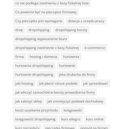
co nie podlega zwolnieniu z kasy fiskalnej lista
Co powinno być na pieczątce firmowej
Czy pieczątka jest wymagana
dotacja z urzędu pracy
drop
dropshipping
dropshipping koszty
dropshipping wyposażenie biura
dropshipping zwolnienie z kasy fiskalnej
e-commerce
firma
hosting i domena
hurtownia
hurtownia dropshipping
hurtownie
hurtownie dropshipping
jaka drukarka do firmy
jaki hosting
Jak płacić niższe podatki
jak sprzedawać
jak wliczyć samochód w koszty prowadzenia firmy
jak założyć sklep
jak zmniejszyć podatek dochodowy
koszt uzyskania przychodu
księgowość
księgowość dropshipping
kurs allegro
kurs online
kurs sprzedaży
pieczątka firmowa
pomysł na biznes