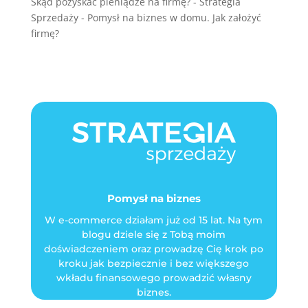
Skąd pozyskać pieniądze na firmę? - Strategia
Sprzedaży
-
Pomysł na biznes w domu. Jak założyć
firmę?
Pomysł na biznes
W e-commerce działam już od 15 lat. Na tym
blogu dziele się z Tobą moim
doświadczeniem oraz prowadzę Cię krok po
kroku jak bezpiecznie i bez większego
wkładu finansowego prowadzić własny
biznes.