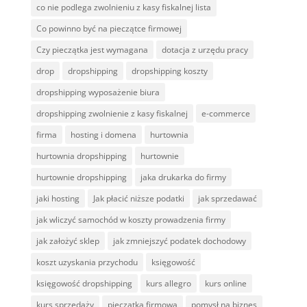
co nie podlega zwolnieniu z kasy fiskalnej lista
Co powinno być na pieczątce firmowej
Czy pieczątka jest wymagana
dotacja z urzędu pracy
drop
dropshipping
dropshipping koszty
dropshipping wyposażenie biura
dropshipping zwolnienie z kasy fiskalnej
e-commerce
firma
hosting i domena
hurtownia
hurtownia dropshipping
hurtownie
hurtownie dropshipping
jaka drukarka do firmy
jaki hosting
Jak płacić niższe podatki
jak sprzedawać
jak wliczyć samochód w koszty prowadzenia firmy
jak założyć sklep
jak zmniejszyć podatek dochodowy
koszt uzyskania przychodu
księgowość
księgowość dropshipping
kurs allegro
kurs online
kurs sprzedaży
pieczątka firmowa
pomysł na biznes