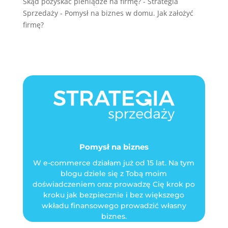
Skąd pozyskać pieniądze na firmę? - Strategia
Sprzedaży
-
Pomysł na biznes w domu. Jak założyć
firmę?
Pomysł na biznes
W e-commerce działam już od 15 lat. Na tym
blogu dziele się z Tobą moim
doświadczeniem oraz prowadzę Cię krok po
kroku jak bezpiecznie i bez większego
wkładu finansowego prowadzić własny
biznes.